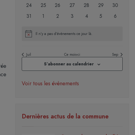
évènements
évènements
évènements
évènements
évènements
évènements
évènement
0
0
0
0
0
0
0
24
25
26
27
28
29
30
évènements
évènements
évènements
évènements
évènements
évènements
évènement
0
0
0
0
0
0
0
31
1
2
3
4
5
6
évènements
évènements
évènements
évènements
évènements
évènements
évènemen
Il n’y a pas d’évènements ce jour là.
Notice
Juil
Ce mois-ci
Sep
S’abonner au calendrier
tée
ace
Voir tous les évènements
Dernières actus de la commune