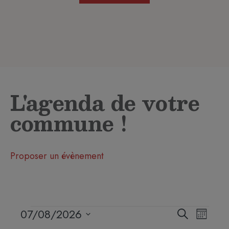
L'agenda de votre
commune !
Proposer un évènement
Recherc
Navig
07/08/2026
Recherche
Mois
et
de
Sélectionnez