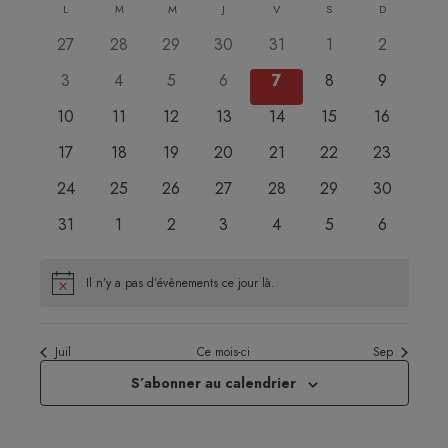
Calendrier
L
M
M
J
V
S
navigati
D
vues
une
de
de
Évèn
0
0
0
0
0
0
0
27
28
29
30
31
1
2
date.
Évènements
vues
évènements
évènements
évènements
évènements
évènements
évènements
évènemen
0
0
0
0
0
0
0
3
4
5
6
7
8
9
Évèneme
évènements
évènements
évènements
évènements
évènements
évènements
évènemen
0
0
0
0
0
0
0
10
11
12
13
14
15
16
évènements
évènements
évènements
évènements
évènements
évènements
évènement
0
0
0
0
0
0
0
17
18
19
20
21
22
23
évènements
évènements
évènements
évènements
évènements
évènements
évènement
0
0
0
0
0
0
0
24
25
26
27
28
29
30
évènements
évènements
évènements
évènements
évènements
évènements
évènement
0
0
0
0
0
0
0
31
1
2
3
4
5
6
évènements
évènements
évènements
évènements
évènements
évènements
évènemen
Il n’y a pas d’évènements ce jour là.
Notice
Juil
Ce mois-ci
Sep
S’abonner au calendrier