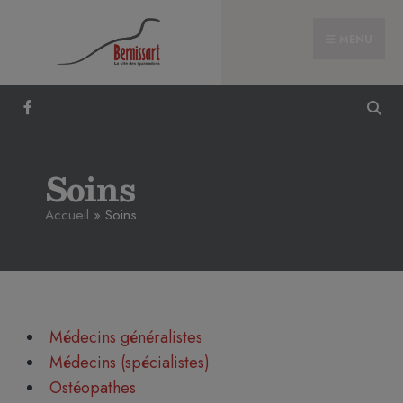
MENU
Soins
Accueil
»
Soins
Médecins généralistes
Médecins (spécialistes)
Ostéopathes