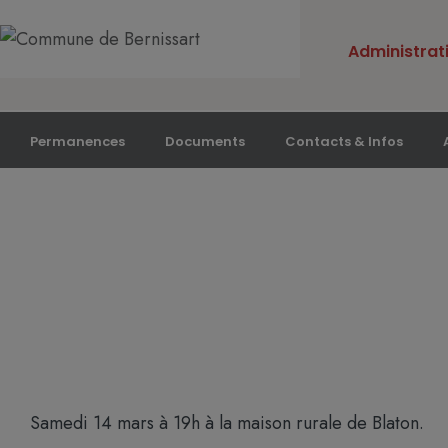
Administrat
Permanences
Documents
Contacts & Infos
Chansons de vos i
Accueil
»
News
»
Chansons de vos idoles
Samedi 14 mars à 19h à la maison rurale de Blaton.