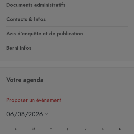
Documents administratifs
Contacts & Infos
Avis d’enquête et de publication
Berni Infos
Votre agenda
Proposer un évènement
06/08/2026
Sélectionnez
Calendrier
une
L
M
M
J
V
S
D
de