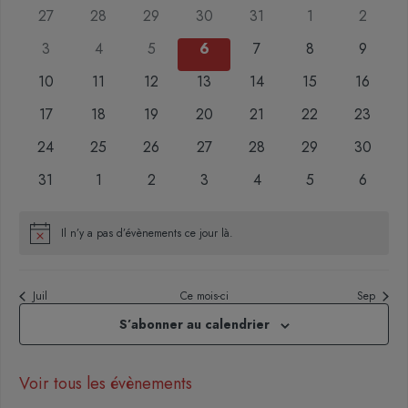
date.
0
0
0
0
0
0
0
27
28
29
30
31
1
2
Évènements
évènements
évènements
évènements
évènements
évènements
évènements
évènem
0
0
0
0
0
0
0
3
4
5
6
7
8
9
évènements
évènements
évènements
évènements
évènements
évènements
évènem
0
0
0
0
0
0
0
10
11
12
13
14
15
16
évènements
évènements
évènements
évènements
évènements
évènements
évèneme
0
0
0
0
0
0
0
17
18
19
20
21
22
23
évènements
évènements
évènements
évènements
évènements
évènements
évèneme
0
0
0
0
0
0
0
24
25
26
27
28
29
30
évènements
évènements
évènements
évènements
évènements
évènements
évèneme
0
0
0
0
0
0
0
31
1
2
3
4
5
6
évènements
évènements
évènements
évènements
évènements
évènements
évènem
Il n’y a pas d’évènements ce jour là.
Notice
Juil
Ce mois-ci
Sep
S’abonner au calendrier
Voir tous les évènements