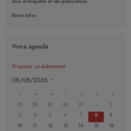
Avis d’enquête et de publication
Berni Infos
Votre agenda
Proposer un évènement
08/08/2026
Sélectionnez
Calendrier
une
L
M
M
J
V
S
D
de
date.
0
0
0
0
0
0
0
27
28
29
30
31
1
2
Évènements
évènements
évènements
évènements
évènements
évènements
évènements
évènemen
0
0
0
0
0
0
0
3
4
5
6
7
8
9
évènements
évènements
évènements
évènements
évènements
évènements
évènemen
0
0
0
0
0
0
0
10
11
12
13
14
15
16