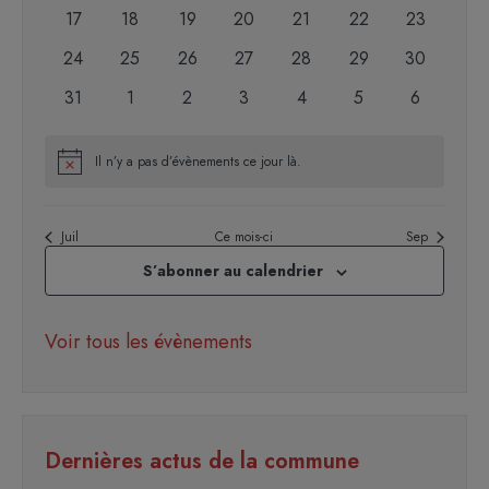
évènements
évènements
évènements
évènements
évènements
évènements
évènement
0
0
0
0
0
0
0
17
18
19
20
21
22
23
évènements
évènements
évènements
évènements
évènements
évènements
évènement
0
0
0
0
0
0
0
24
25
26
27
28
29
30
évènements
évènements
évènements
évènements
évènements
évènements
évènement
0
0
0
0
0
0
0
31
1
2
3
4
5
6
évènements
évènements
évènements
évènements
évènements
évènements
évènemen
Il n’y a pas d’évènements ce jour là.
Notice
Juil
Ce mois-ci
Sep
S’abonner au calendrier
Voir tous les évènements
Dernières actus de la commune