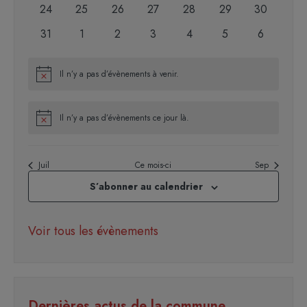
évènements
évènements
évènements
évènements
évènements
évènements
évènement
0
0
0
0
0
0
0
24
25
26
27
28
29
30
évènements
évènements
évènements
évènements
évènements
évènements
évènement
0
0
0
0
0
0
0
31
1
2
3
4
5
6
évènements
évènements
évènements
évènements
évènements
évènements
évènemen
Il n’y a pas d’évènements à venir.
Notice
Il n’y a pas d’évènements ce jour là.
Notice
Juil
Ce mois-ci
Sep
S’abonner au calendrier
Voir tous les évènements
Dernières actus de la commune