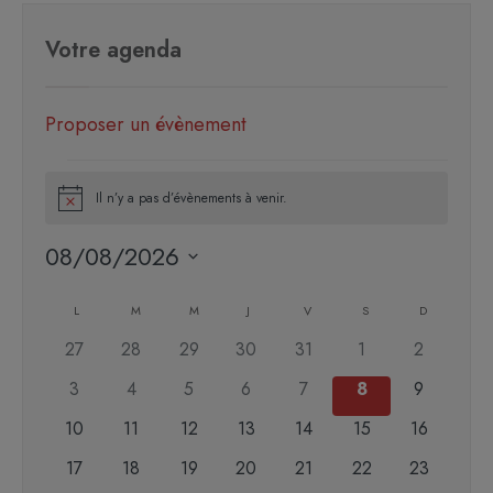
Votre agenda
Proposer un évènement
Il n’y a pas d’évènements à venir.
Notice
08/08/2026
Sélectionnez
Calendrier
une
L
M
M
J
V
S
D
de
date.
0
0
0
0
0
0
0
27
28
29
30
31
1
2
Évènements
évènements
évènements
évènements
évènements
évènements
évènements
évènemen
0
0
0
0
0
0
0
3
4
5
6
7
8
9
évènements
évènements
évènements
évènements
évènements
évènements
évènemen
0
0
0
0
0
0
0
10
11
12
13
14
15
16
évènements
évènements
évènements
évènements
évènements
évènements
évènement
0
0
0
0
0
0
0
17
18
19
20
21
22
23