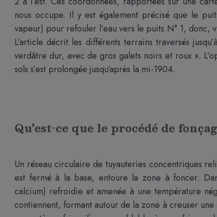
2 à l’est. Ces coordonnées, rapportées sur une carte
nous occupe. Il y est également précisé que le pu
vapeur) pour refouler l’eau vers le puits N° 1, donc, 
L’article décrit les différents terrains traversés jus
verdâtre dur, avec de gros galets noirs et roux ». L
sols s’est prolongée jusqu’après la mi-1904.
Qu’est-ce que le procédé de fonça
Un réseau circulaire de tuyauteries concentriques rel
est fermé à la base, entoure la zone à foncer. Da
calcium) refroidie et amenée à une température néga
contiennent, formant autour de la zone à creuser une 