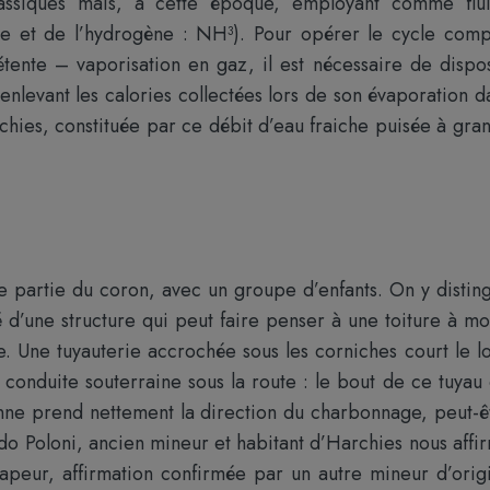
lassiques mais, à cette époque, employant comme flu
te et de l’hydrogène : NH³). Pour opérer le cycle comp
ente – vaporisation en gaz, il est nécessaire de dispo
enlevant les calories collectées lors de son évaporation d
rchies, constituée par ce débit d’eau fraiche puisée à gra
e partie du coron, avec un groupe d’enfants. On y distin
é d’une structure qui peut faire penser à une toiture à mo
e. Une tuyauterie accrochée sous les corniches court le l
conduite souterraine sous la route : le bout de ce tuyau 
ienne prend nettement la direction du charbonnage, peut-ê
do Poloni, ancien mineur et habitant d’Harchies nous affi
vapeur, affirmation confirmée par un autre mineur d’orig