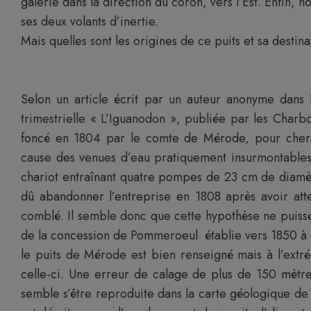
galerie dans la direction du coron, vers l’Est. Enfin,
ses deux volants d’inertie.
Mais quelles sont les origines de ce puits et sa destina
Selon un article écrit par un auteur anonyme dans
trimestrielle « L’Iguanodon », publiée par les Charbo
foncé en 1804 par le comte de Mérode, pour cherc
cause des venues d’eau pratiquement insurmontable
chariot entraînant quatre pompes de 23 cm de diamètr
dû abandonner l’entreprise en 1808 après avoir atte
comblé. Il semble donc que cette hypothèse ne puisse 
de la concession de Pommeroeul établie vers 1850 à p
le puits de Mérode est bien renseigné mais à l’ext
celle-ci. Une erreur de calage de plus de 150 mèt
semble s’être reproduite dans la carte géologique de 