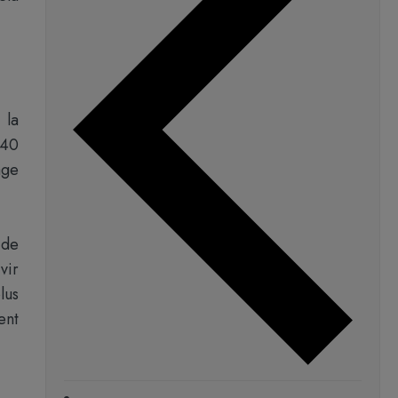
 la
940
age
 de
vir
lus
ent