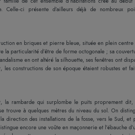
ur famille de cet ensemble d’habitations créé au début
e. Celle-ci présente d’ailleurs déjà de nombreux poi
uction en briques et pierre bleue, située en plein centre
e la particularité d’être de forme octogonale ; sa couvert
andalisme en ont altéré la silhouette, ses fenêtres ont disp
 les constructions de son époque étaient robustes et fai
tat, la rambarde qui surplombe le puits proprement dit,
se trouve à quelques mètres du niveau du sol. On distin
 direction des installations de la fosse, vers le Sud, et 
On distingue encore une voûte en maçonnerie et l’ébauche d’