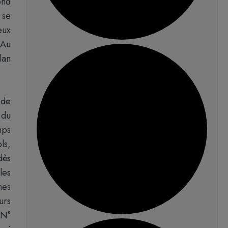
ond
 se
eux
 Au
lan
 de
 du
mps
ls,
dès
les
nes
urs
 N°