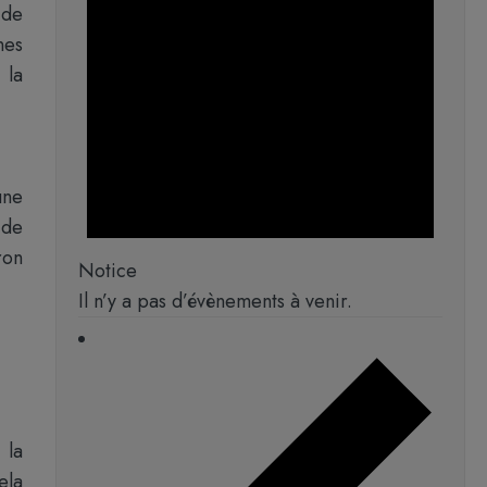
 de
nes
 la
une
 de
ron
Notice
Il n’y a pas d’évènements à venir.
 la
ela