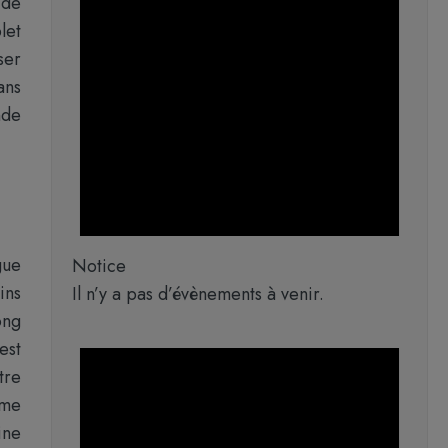
ide
let
ser
ans
nde
gue
Notice
ins
Il n’y a pas d’évènements à venir.
ong
est
tre
rme
ine