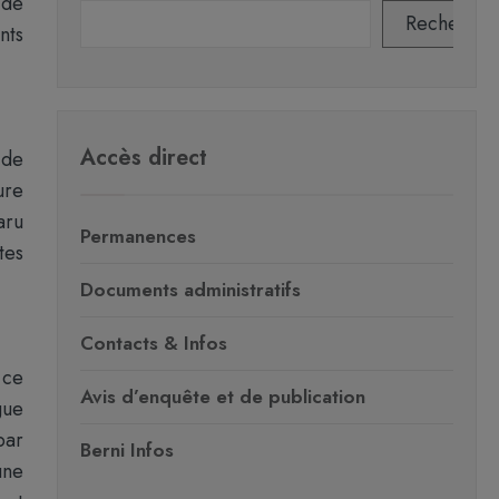
 de
Recherche
nts
Accès direct
 de
ure
aru
Permanences
tes
Documents administratifs
Contacts & Infos
 ce
Avis d’enquête et de publication
gue
par
Berni Infos
une