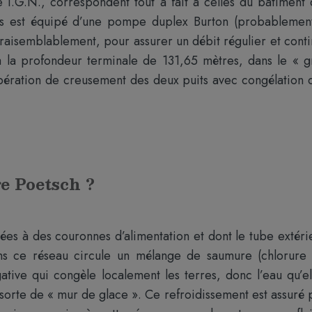
 I.G.N., correspondent tout à fait à celles du bâtiment 
its est équipé d’une pompe duplex Burton (probablemen
vraisemblablement, pour assurer un débit régulier et conti
qu’à la profondeur terminale de 131,65 mètres, dans le « g
’opération de creusement des deux puits avec congélation 
ge Poetsch ?
iées à des couronnes d’alimentation et dont le tube extéri
ns ce réseau circule un mélange de saumure (chlorure
tive qui congèle localement les terres, donc l’eau qu’el
sorte de « mur de glace ». Ce refroidissement est assuré 