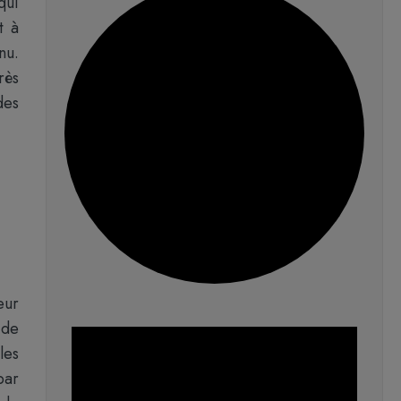
qui
t à
nu.
rès
des
eur
 de
les
par