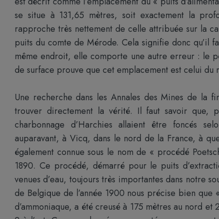
est décrit comme l’emplacement du « puits d’alimentat
se situe à 131,65 mètres, soit exactement la prof
rapproche très nettement de celle attribuée sur la 
puits du comte de Mérode. Cela signifie donc qu’il f
même endroit, elle comporte une autre erreur : le po
de surface prouve que cet emplacement est celui du ré
Une recherche dans les Annales des Mines de la f
trouver directement la vérité. Il faut savoir que,
charbonnage d’Harchies allaient être foncés se
auparavant, à Vicq, dans le nord de la France, à que
également connue sous le nom de « procédé Poetsch 
1890. Ce procédé, démarré pour le puits d’extract
venues d’eau, toujours très importantes dans notre so
de Belgique de l’année 1900 nous précise bien que « 
d’ammoniaque, a été creusé à 175 mètres au nord et 2