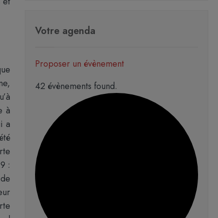
 et
Votre agenda
Proposer un évènement
que
ne,
42 évènements found.
u’à
e à
i a
été
rte
9 :
 de
eur
rte