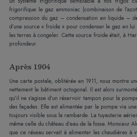
un système frigorifique semblable à nos frigos c
frigorifique le gaz ammoniac (combinaison de l’azo
compression du gaz – condensation en liquide – dét
d’une source « froide » pour condenser le gaz en lui 
les terres à congeler. Cette source froide était, à Ha
profondeur.
Après 1904
Une carte postale, oblitérée en 1911, nous montre un
nettement le bâtiment octogonal. Il est alors surmont
qu’il ne s’agisse d’un réservoir tampon pour la pomp
des façades. Elle est alimentée par la pompe via une 
toujours visible sous la rambarde. La tuyauterie aér
même celle du château d’eau de la fosse. Monsieur Al
que ce réseau servait à alimenter les chaudières à 