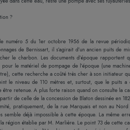
 noyée dans cette eau, reste une pompe avec ses tuyauteries
tion ?
 le numéro 5 du 1er octobre 1956 de la revue périodi
nnages de Bernissart, il s’agirait d’un ancien puits de mi
her le charbon. Les documents d’époque rapportent q
s pour le matériel de pompage de l’époque (une machin
e), cette recherche a coûté très cher à son initiateur qu
int le niveau de 110 mètres et, surtout, que le puits a 
être retenue. A plus forte raison quand on consulte la ca
artir de celle de la concession de Blaton dessinée en 182
rémité, pratiquement, de la rue Marquais et non au Nord
res semble déjà impossible à cette époque. La même err
la région établie par M. Marlière. Le point 73 de cette ca