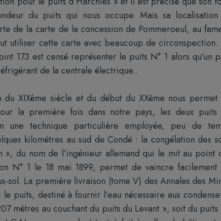
ion pour le puits d’Harchies » et il est précisé que son f
ondeur du puits qui nous occupe. Mais sa localisation
carte de la carte de la concession de Pommeroeul, au fam
aut utiliser cette carte avec beaucoup de circonspection.
int 173 est censé représenter le puits N° 1 alors qu’un p
frigérant de la centrale électrique..
in du XIXème siècle et du début du XXème nous permet
 pour la première fois dans notre pays, les deux puits
lon une technique particulière employée, peu de te
lques kilomètres au sud de Condé : la congélation des so
», du nom de l’ingénieur allemand qui le mit au point 
ion N° 1 le 18 mai 1899, permet de vaincre facilement 
us-sol. La première livraison (tome V) des Annales des Mi
le puits, destiné à fournir l’eau nécessaire aux condense
07 mètres au couchant du puits du Levant », soit du puits