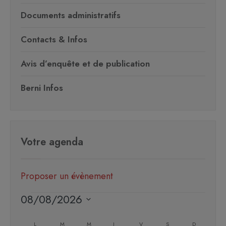
Documents administratifs
Contacts & Infos
Avis d’enquête et de publication
Berni Infos
Votre agenda
Proposer un évènement
08/08/2026
Sélectionnez
Calendrier
L
M
M
J
V
S
D