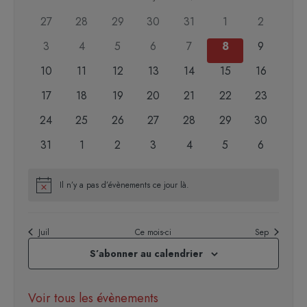
une
de
date.
0
0
0
0
0
0
0
27
28
29
30
31
1
2
Évènements
évènements
évènements
évènements
évènements
évènements
évènements
évènemen
0
0
0
0
0
0
0
3
4
5
6
7
8
9
évènements
évènements
évènements
évènements
évènements
évènements
évènemen
0
0
0
0
0
0
0
10
11
12
13
14
15
16
évènements
évènements
évènements
évènements
évènements
évènements
évènement
0
0
0
0
0
0
0
17
18
19
20
21
22
23
évènements
évènements
évènements
évènements
évènements
évènements
évènement
0
0
0
0
0
0
0
24
25
26
27
28
29
30
évènements
évènements
évènements
évènements
évènements
évènements
évènement
0
0
0
0
0
0
0
31
1
2
3
4
5
6
évènements
évènements
évènements
évènements
évènements
évènements
évènemen
Il n’y a pas d’évènements ce jour là.
Notice
Juil
Ce mois-ci
Sep
S’abonner au calendrier
Voir tous les évènements