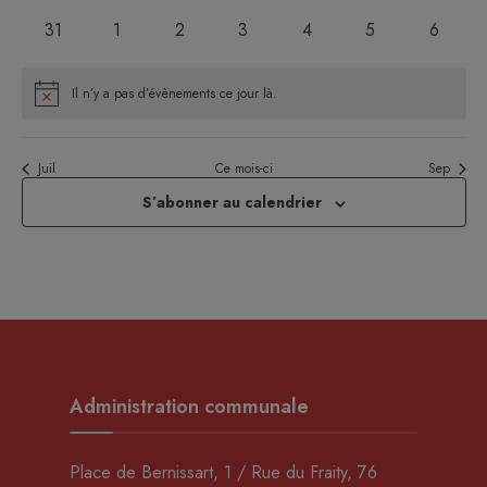
évènements
évènements
évènements
évènements
évènements
évènements
évèneme
0
0
0
0
0
0
0
31
1
2
3
4
5
6
évènements
évènements
évènements
évènements
évènements
évènements
évènem
Il n’y a pas d’évènements ce jour là.
Notice
Juil
Ce mois-ci
Sep
S’abonner au calendrier
Administration communale
Place de Bernissart, 1 / Rue du Fraity, 76