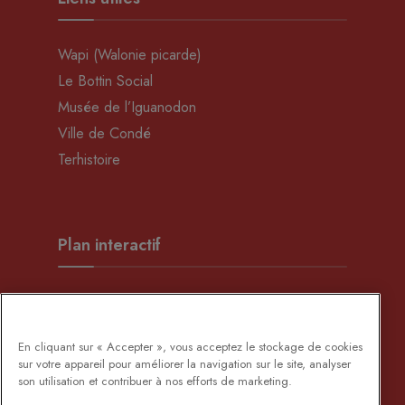
Wapi (Walonie picarde)
Le Bottin Social
Musée de l’Iguanodon
Ville de Condé
Terhistoire
Plan interactif
En cliquant sur « Accepter », vous acceptez le stockage de cookies
sur votre appareil pour améliorer la navigation sur le site, analyser
Développement Rural
son utilisation et contribuer à nos efforts de marketing.