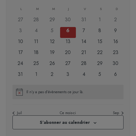
Sélectionnez
Calendrier
une
L
M
M
J
V
S
D
de
date.
0
0
0
0
0
0
0
27
28
29
30
31
1
2
Évènements
évènements
évènements
évènements
évènements
évènements
évènements
évènemen
0
0
0
0
0
0
0
3
4
5
6
7
8
9
évènements
évènements
évènements
évènements
évènements
évènements
évènemen
0
0
0
0
0
0
0
10
11
12
13
14
15
16
évènements
évènements
évènements
évènements
évènements
évènements
évènement
0
0
0
0
0
0
0
17
18
19
20
21
22
23
évènements
évènements
évènements
évènements
évènements
évènements
évènement
0
0
0
0
0
0
0
24
25
26
27
28
29
30
évènements
évènements
évènements
évènements
évènements
évènements
évènement
0
0
0
0
0
0
0
31
1
2
3
4
5
6
évènements
évènements
évènements
évènements
évènements
évènements
évènemen
Il n’y a pas d’évènements ce jour là.
Notice
Juil
Ce mois-ci
Sep
S’abonner au calendrier