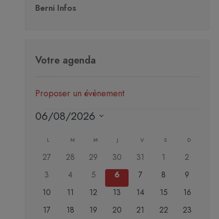
Berni Infos
Votre agenda
Proposer un évènement
06/08/2026
Sélectionnez
Calendrier
une
L
M
M
J
V
S
D
de
date.
0
0
0
0
0
0
0
27
28
29
30
31
1
2
Évènements
évènements
évènements
évènements
évènements
évènements
évènements
évènemen
0
0
0
0
0
0
0
3
4
5
6
7
8
9
évènements
évènements
évènements
évènements
évènements
évènements
évènemen
0
0
0
0
0
0
0
10
11
12
13
14
15
16
évènements
évènements
évènements
évènements
évènements
évènements
évènement
0
0
0
0
0
0
0
17
18
19
20
21
22
23