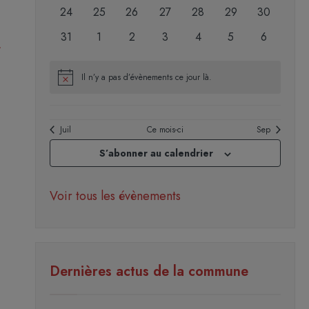
évènements
évènements
évènements
évènements
évènements
évènements
évènement
0
0
0
0
0
0
0
24
25
26
27
28
29
30
évènements
évènements
évènements
évènements
évènements
évènements
évènement
0
0
0
0
0
0
0
31
1
2
3
4
5
6
évènements
évènements
évènements
évènements
évènements
évènements
évènemen
Il n’y a pas d’évènements ce jour là.
Notice
Juil
Ce mois-ci
Sep
S’abonner au calendrier
Voir tous les évènements
Dernières actus de la commune