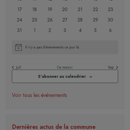
évènements
évènements
évènements
évènements
évènements
évènements
évènement
0
0
0
0
0
0
0
17
18
19
20
21
22
23
évènements
évènements
évènements
évènements
évènements
évènements
évènement
0
0
0
0
0
0
0
24
25
26
27
28
29
30
évènements
évènements
évènements
évènements
évènements
évènements
évènement
0
0
0
0
0
0
0
31
1
2
3
4
5
6
évènements
évènements
évènements
évènements
évènements
évènements
évènemen
Il n’y a pas d’évènements ce jour là.
Notice
Juil
Ce mois-ci
Sep
S’abonner au calendrier
Voir tous les évènements
Dernières actus de la commune