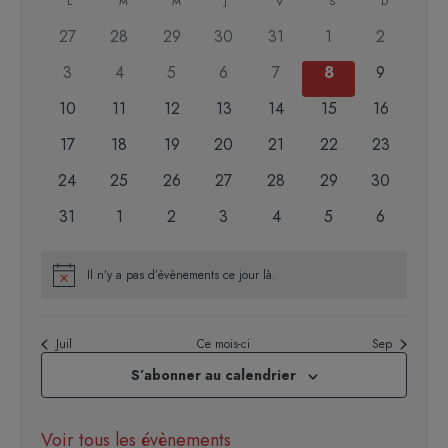
une
L
M
M
J
V
S
D
de
date.
0
0
0
0
0
0
0
27
28
29
30
31
1
2
Évènements
évènements
évènements
évènements
évènements
évènements
évènements
évènemen
0
0
0
0
0
0
0
3
4
5
6
7
8
9
évènements
évènements
évènements
évènements
évènements
évènements
évènemen
0
0
0
0
0
0
0
10
11
12
13
14
15
16
évènements
évènements
évènements
évènements
évènements
évènements
évènement
0
0
0
0
0
0
0
17
18
19
20
21
22
23
évènements
évènements
évènements
évènements
évènements
évènements
évènement
0
0
0
0
0
0
0
24
25
26
27
28
29
30
évènements
évènements
évènements
évènements
évènements
évènements
évènement
0
0
0
0
0
0
0
31
1
2
3
4
5
6
évènements
évènements
évènements
évènements
évènements
évènements
évènemen
Il n’y a pas d’évènements ce jour là.
Notice
Juil
Ce mois-ci
Sep
S’abonner au calendrier
Voir tous les évènements