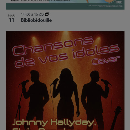
14h00
à
15h30
MAR
11
Bibliobidouille