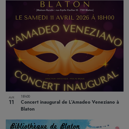
18h00
AVR
11
Concert inaugural de L’Amadeo Veneziano à
Blaton