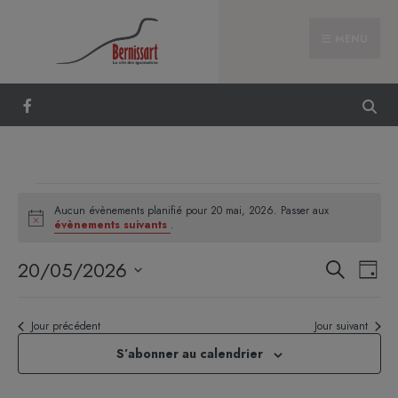
MENU
Aucun évènements planifié pour 20 mai, 2026. Passer aux
Notice
évènements suivants
.
Reche
Nav
20/05/2026
Recherche
Jour
et
de
Sélectionnez
naviga
vue
une
Jour précédent
Jour suivant
de
Évè
date.
vues
S’abonner au calendrier
Évène