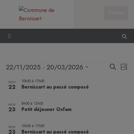
MENU
Reche
Nav
22/11/2025
 - 
20/03/2026
Recherche
Photo
et
de
Sélectionnez
List
naviga
vue
10h00
à
17h00
la
NOV
of
22
Bernissart au passé composé
de
Évè
date
events
vues
in
Évène
8h00
à
12h00
NOV
Photo
23
Petit déjeuner Oxfam
View
10h00
à
17h00
NOV
23
Bernissart au passé composé