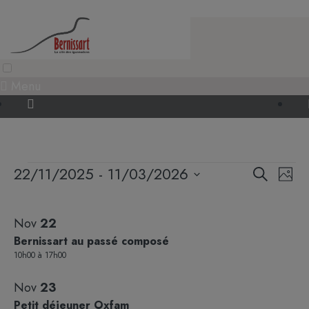
Skip
to
content
Menu
Évènements
22/11/2025
 - 
11/03/2026
Reche
Nav
Recherche
Photo
Sélectionnez
de
et
List
la
vue
Nov
22
naviga
date
of
Évè
Bernissart au passé composé
de
events
10h00
à
17h00
vues
in
Nov
23
Évène
Petit déjeuner Oxfam