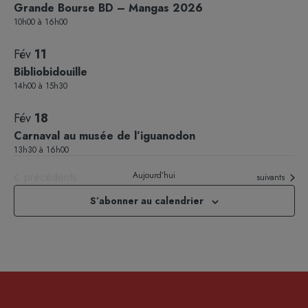
Grande Bourse BD – Mangas 2026
10h00
à
16h00
Fév
11
Bibliobidouille
14h00
à
15h30
Fév
18
Carnaval au musée de l’iguanodon
13h30
à
16h00
Évènements
précédents
Aujourd’hui
Évènements
suivants
S’abonner au calendrier