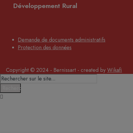
Développement Rural
Demande de documents administratifs
Protection des données
Copyright © 2024 - Bernissart - created by
Wikafi
Search
for:
Rechercher
Close
Search
Window