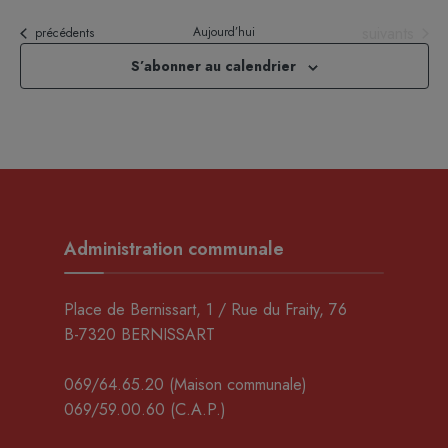
Évènements
suivants
Aujourd’hui
Évènements
précédents
S’abonner au calendrier
Administration communale
Place de Bernissart, 1 / Rue du Fraity, 76
B-7320 BERNISSART
069/64.65.20
(Maison communale)
069/59.00.60
(C.A.P.)