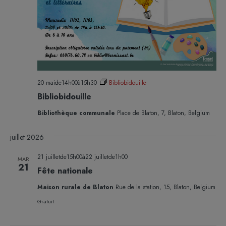
20 maide14h00
à
15h30
Bibliobidouille
Bibliobidouille
Bibliothèque communale
Place de Blaton, 7, Blaton, Belgium
juillet 2026
21 juilletde15h00
à
22 juilletde1h00
MAR
21
Fête nationale
Maison rurale de Blaton
Rue de la station, 15, Blaton, Belgium
Gratuit