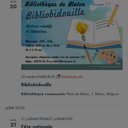
MER
20
20 maide14h00
à
15h30
Bibliobidouille
Bibliobidouille
Bibliothèque communale
Place de Blaton, 7, Blaton, Belgium
juillet 2026
21 juilletde15h00
à
22 juilletde1h00
MAR
21
Fête nationale