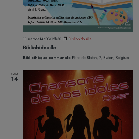
11 marsde14h00
à
15h30
Bibliobidouille
Bibliobidouille
Bibliothèque communale
Place de Blaton, 7, Blaton, Belgium
SAM
14