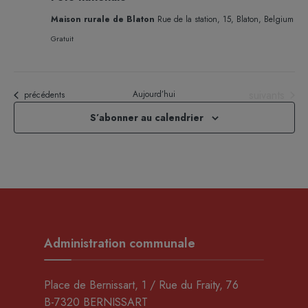
Maison rurale de Blaton
Rue de la station, 15, Blaton, Belgium
Gratuit
Évènements
suivants
Aujourd’hui
Évènements
précédents
S’abonner au calendrier
Administration communale
Place de Bernissart, 1 / Rue du Fraity, 76
B-7320 BERNISSART