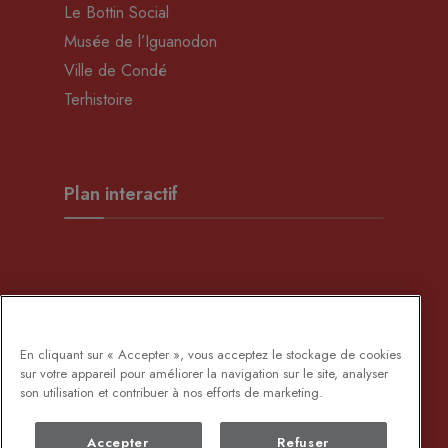
Le Bottin Social
Musée de l’Iguanodon
Ville de Condé
Terhistoire
Plan interactif
Développement Rural
En cliquant sur « Accepter », vous acceptez le stockage de cookies
sur votre appareil pour améliorer la navigation sur le site, analyser
son utilisation et contribuer à nos efforts de marketing.
Accepter
Refuser