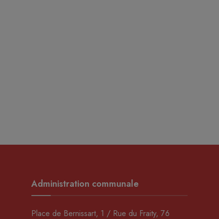
Administration communale
Place de Bernissart, 1 / Rue du Fraity, 76