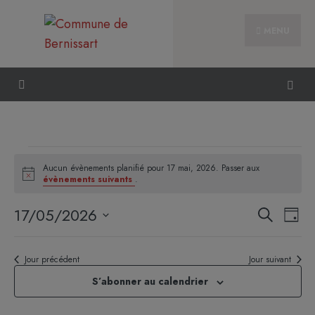
MENU
Aucun évènements planifié pour 17 mai, 2026. Passer aux
Notice
évènements suivants
.
Reche
Nav
17/05/2026
Recherche
Jour
et
de
Sélectionnez
naviga
vue
une
Jour précédent
Jour suivant
de
Évè
date.
vues
S’abonner au calendrier
Évène