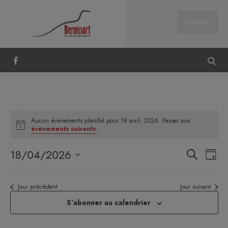
MENU
Aucun évènements planifié pour 18 avril, 2026. Passer aux
Notice
évènements suivants
.
Reche
Nav
18/04/2026
Recherche
Jour
et
de
Sélectionnez
naviga
vue
une
Jour précédent
Jour suivant
de
Évè
date.
vues
S’abonner au calendrier
Évène