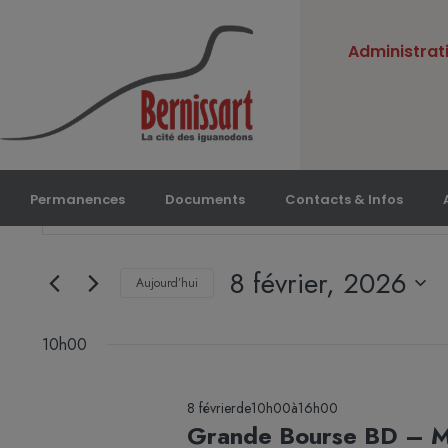
Administrat
Recherche
Saisir
Permanences
Documents
Contacts & Infos
et
mot-
navigation
de
clé.
8 février, 2026
vues
Rechercher
Aujourd’hui
Évènements
Évènements
Sélectionnez
par
une
10h00
mot-
date.
clé.
8 févrierde10h00
à
16h00
Grande Bourse BD – 