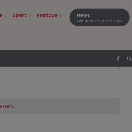
e
Sport
Pratique
News
Actualités de la commune
Navigati
Chercher
Jour
de
vues
Évèneme
uivants
.