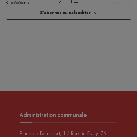
Évènements
suivants
Aujourd’hui
Évènements
précédents
S’abonner au calendrier
Administration communale
Place de Bernissart, 1 / Rue du Fraity, 76