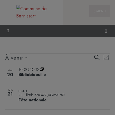
MENU
Reche
Nav
À venir
Recherche
Photo
et
de
Sélectionnez
List
naviga
vue
14h00
à
15h30
la
MAI
of
20
Bibliobidouille
de
Évè
date
events
vues
in
Évène
JUIL
Gratuit
Photo
21
21 juilletde15h00
à
22 juilletde1h00
View
Fête nationale