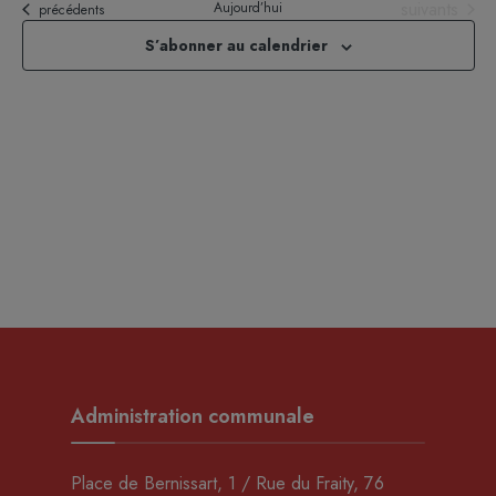
Évènements
suivants
Aujourd’hui
Évènements
précédents
S’abonner au calendrier
Administration communale
Place de Bernissart, 1 / Rue du Fraity, 76