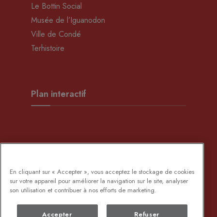
Le Bottin Social
Musée de l’Iguanodon
Ville de Condé
Terhistoire
Plan interactif
Développement Rural
En cliquant sur « Accepter », vous acceptez le stockage de cookies
sur votre appareil pour améliorer la navigation sur le site, analyser
son utilisation et contribuer à nos efforts de marketing.
Accepter
Refuser