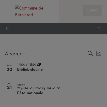
MENU
Reche
Nav
À venir
Recherche
Photo
et
de
Sélectionnez
List
naviga
vue
14h00
à
15h30
la
MAI
of
20
Bibliobidouille
de
Évè
date
events
vues
in
Évène
JUIL
Gratuit
Photo
21
21 juilletde15h00
à
22 juilletde1h00
View
Fête nationale