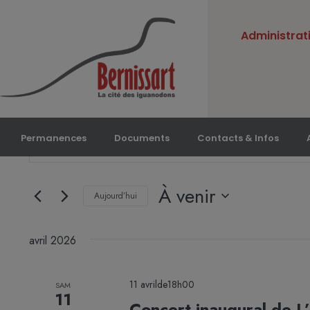
Administrat
Recherche
Saisir
Permanences
Documents
Contacts & Infos
et
mot-
navigation
de
clé.
À venir
vues
Rechercher
Aujourd’hui
Évènements
Évènements
Sélectionnez
par
une
avril 2026
mot-
date.
clé.
11 avrilde18h00
SAM
11
Concert inaugural de 