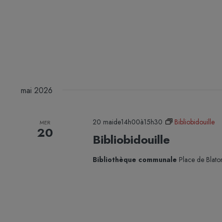
mai 2026
20 maide14h00
à
15h30
Bibliobidouille
MER
20
Bibliobidouille
Bibliothèque communale
Place de Blato