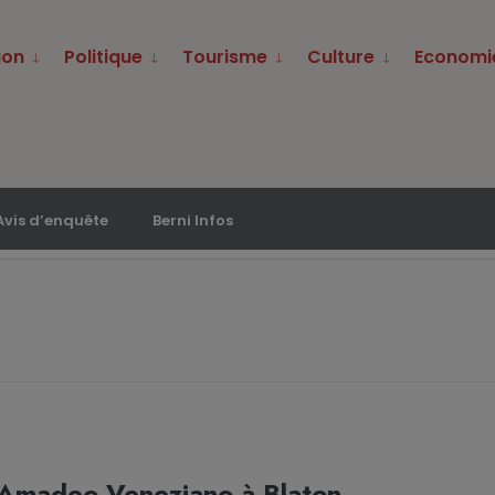
ion
Politique
Tourisme
Culture
Economi
Avis d’enquête
Berni Infos
L’Amadeo Veneziano à Blaton