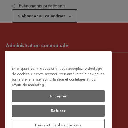
Évènements
précédents
S’abonner au calendrier
Administration communale
Place de Bernissart, 1 / Rue du Fraity, 76
En cliquant sur « Accepter », vous acceptez le stockage
B-7320 BERNISSART
de cookies sur votre appareil pour améliorer la navigation
sur le site, analyser son utilisation et contribuer à nos
069/64.65.20
(Maison communale)
efforts de marketing.
069/59.00.60
(C.A.P.)
Accepter
Envoyez-nous un e-mail
Refuser
Partagez cette page
Paramètres des cookies