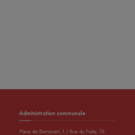
Administration communale
Place de Bernissart, 1 / Rue du Fraity, 76