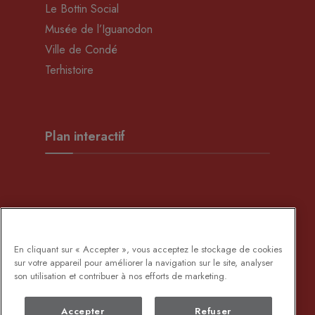
Le Bottin Social
Musée de l’Iguanodon
Ville de Condé
Terhistoire
Plan interactif
Développement Rural
En cliquant sur « Accepter », vous acceptez le stockage de cookies
sur votre appareil pour améliorer la navigation sur le site, analyser
son utilisation et contribuer à nos efforts de marketing.
Accepter
Refuser