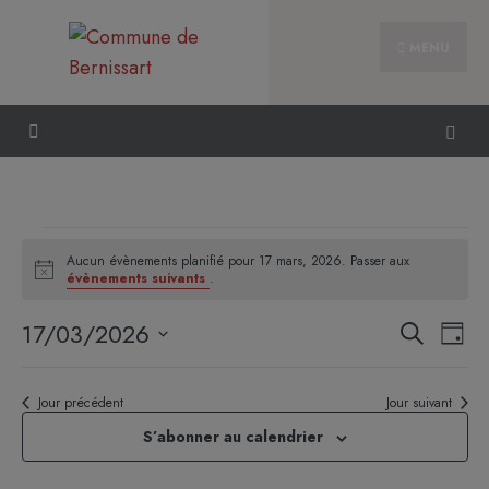
MENU
Aucun évènements planifié pour 17 mars, 2026. Passer aux
Notice
évènements suivants
.
Reche
Nav
17/03/2026
Recherche
Jour
et
de
Sélectionnez
naviga
vue
une
Jour précédent
Jour suivant
de
Évè
date.
vues
S’abonner au calendrier
Évène