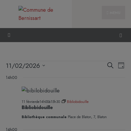
MENU
Reche
Nav
11/02/2026
Recherche
Jour
et
de
Sélectionnez
naviga
14h00
vue
une
de
Évè
date.
vues
Évène
11 févrierde14h00
à
15h30
Bibliobidouille
Bibliobidouille
Bibliothèque communale
Place de Blaton, 7, Blaton
14h00