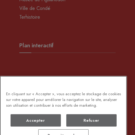
Ville de Condé
Terhistoire
Plan interactif
Développement Rural
En cliquant sur « Accepter », vous acceptez le stockage de cookies
sur votre appareil pour améliorer la navigation sur le site, analyser
son utilisation et contribuer à nos efforts de marketing.
Accepter
Refuser
DEMANDE DE DOCUMENTS ADMINISTRATIFS
PROTECTION DES DONNÉES