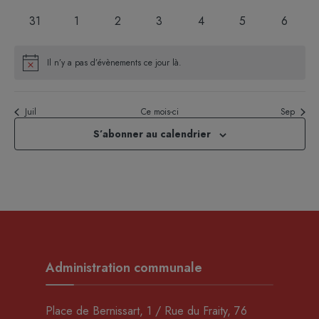
évènements
évènements
évènements
évènements
évènements
évènements
évèneme
0
0
0
0
0
0
0
31
1
2
3
4
5
6
évènements
évènements
évènements
évènements
évènements
évènements
évènem
Il n’y a pas d’évènements ce jour là.
Notice
Juil
Ce mois-ci
Sep
S’abonner au calendrier
Administration communale
Place de Bernissart, 1 / Rue du Fraity, 76