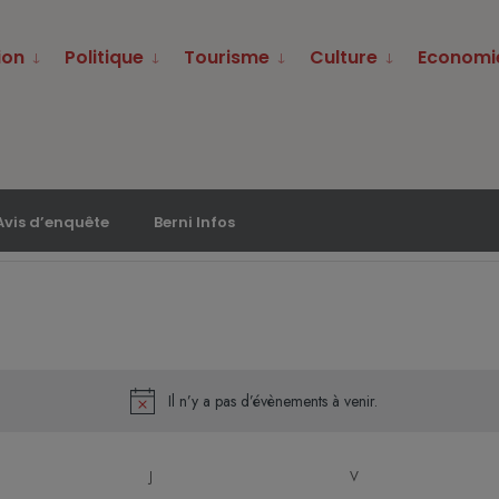
ion
Politique
Tourisme
Culture
Economi
Avis d’enquête
Berni Infos
Il n’y a pas d’évènements à venir.
Notice
J
V