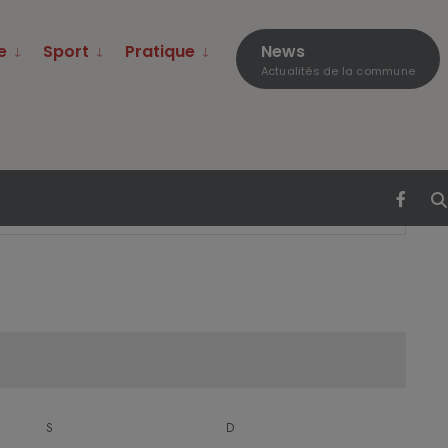
e
Sport
Pratique
News
Actualités de la commune
Navigati
Chercher
Mois
de
vues
Évènemen
S
D