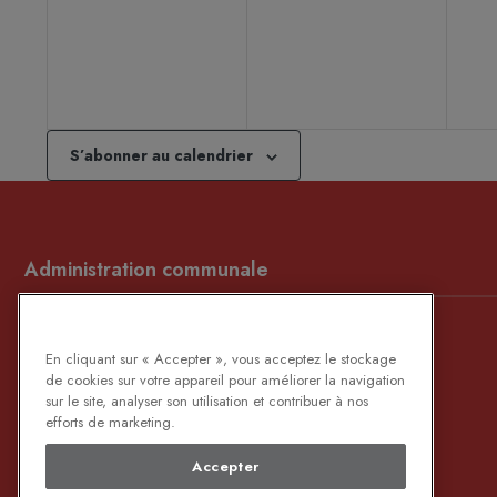
évènement,
évènement,
év
S’abonner au calendrier
Administration communale
Place de Bernissart, 1 / Rue du Fraity, 76
En cliquant sur « Accepter », vous acceptez le stockage
B-7320 BERNISSART
de cookies sur votre appareil pour améliorer la navigation
sur le site, analyser son utilisation et contribuer à nos
069/64.65.20
(Maison communale)
efforts de marketing.
069/59.00.60
(C.A.P.)
Accepter