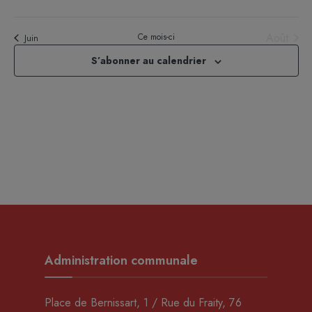
évènements
évènements
évènements
évènements
évènements
évènements
évènem
Août
Ce mois-ci
Juin
S’abonner au calendrier
Administration communale
Place de Bernissart, 1 / Rue du Fraity, 76