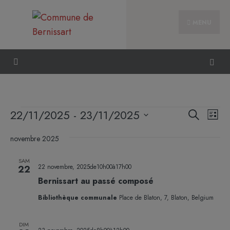
MENU
Reche
Nav
22/11/2025
 - 
23/11/2025
Recherche
Liste
et
de
Sélectionnez
naviga
vue
novembre 2025
une
de
Évè
date.
SAM
vues
22 novembre, 2025de10h00
à
17h00
22
Évène
Bernissart au passé composé
Bibliothèque communale
Place de Blaton, 7, Blaton, Belgium
DIM