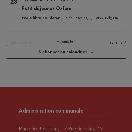
23 novembre, 2025de8h00
à
12h00
23
Petit déjeuner Oxfam
Ecole libre de Blaton
Rue de Basècles, 1, Blaton, Belgium
Évènements
précédents
Aujourd’hui
Évènements
suivants
S’abonner au calendrier
Administration communale
Place de Bernissart, 1 / Rue du Fraity, 76