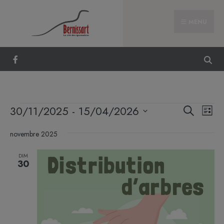
MENU
Reche
Nav
30/11/2025
 - 
15/04/2026
Recherche
Liste
et
de
Sélectionnez
naviga
vue
novembre 2025
une
de
Évè
date.
DIM
vues
30
Évène