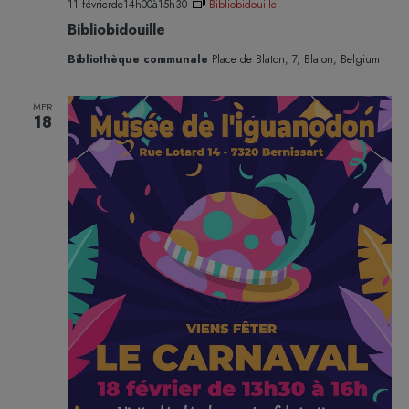
11 févrierde14h00
à
15h30
Bibliobidouille
Bibliobidouille
Bibliothèque communale
Place de Blaton, 7, Blaton, Belgium
MER
18