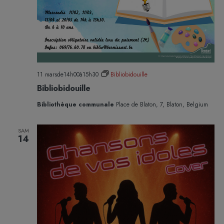
11 marsde14h00
à
15h30
Bibliobidouille
Bibliobidouille
Bibliothèque communale
Place de Blaton, 7, Blaton, Belgium
SAM
14