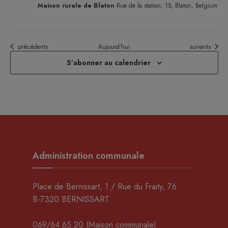
Maison rurale de Blaton
Rue de la station, 15, Blaton, Belgium
Évènements
Évènements
précédents
Aujourd’hui
suivants
S’abonner au calendrier
Administration communale
Place de Bernissart, 1 / Rue du Fraity, 76
B-7320 BERNISSART
069/64.65.20
(Maison communale)