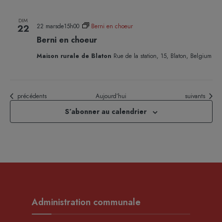
DIM
22 marsde15h00
Berni en choeur
22
Berni en choeur
Maison rurale de Blaton
Rue de la station, 15, Blaton, Belgium
Évènements
Évènements
précédents
Aujourd’hui
suivants
S’abonner au calendrier
Administration communale