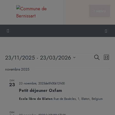
MENU
Reche
Nav
23/11/2025
 - 
23/03/2026
Recherche
Liste
et
de
Sélectionnez
naviga
vue
novembre 2025
une
de
Évè
date.
DIM
vues
23 novembre, 2025de8h00
à
12h00
23
Évène
Petit déjeuner Oxfam
Ecole libre de Blaton
Rue de Basècles, 1, Blaton, Belgium
DIM