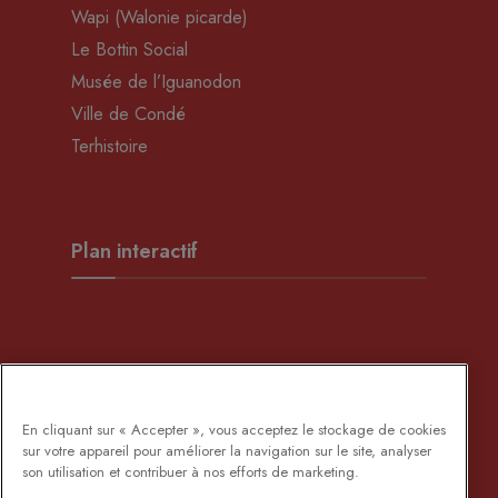
Wapi (Walonie picarde)
Le Bottin Social
Musée de l’Iguanodon
Ville de Condé
Terhistoire
Plan interactif
Développement Rural
En cliquant sur « Accepter », vous acceptez le stockage de cookies
sur votre appareil pour améliorer la navigation sur le site, analyser
son utilisation et contribuer à nos efforts de marketing.