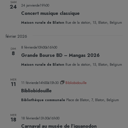
SAM
24 janvierde19h00
24
Concert musique classique
Maison rurale de Blaton
Rue de la station, 15, Blaton, Belgium
février 2026
8 févrierde10h00
à
16h00
DIM
8
Grande Bourse BD – Mangas 2026
Maison rurale de Blaton
Rue de la station, 15, Blaton, Belgium
MER
11 févrierde14h00
à
15h30
Bibliobidouille
11
Bibliobidouille
Bibliothèque communale
Place de Blaton, 7, Blaton, Belgium
MER
18 févrierde13h30
à
16h00
18
Carnaval au musée de l’iguanodon