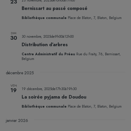
23 novembre, 2025de10h00
à
17h00
23
Bernissart au passé composé
Bibliothèque communale
Place de Blaton, 7, Blaton, Belgium
DIM
30 novembre, 2025de9h00
à
12h00
30
Distribution d’arbres
Centre Administratif du Préau
Rue du Fraity, 76, Bernissart,
Belgium
décembre 2025
VEN
19 décembre, 2025de17h30
à
19h30
19
La soirée pyjama de Doudou
Bibliothèque communale
Place de Blaton, 7, Blaton, Belgium
janvier 2026