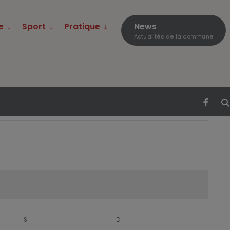
e
Sport
Pratique
News
Actualités de la commune
Navigati
Chercher
Mois
de
vues
Évènemen
S
D