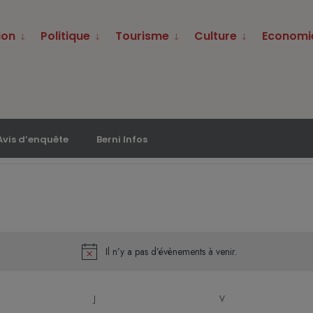
ion
Politique
Tourisme
Culture
Economi
Avis d’enquête
Berni Infos
Il n’y a pas d’évènements à venir.
Notice
J
V