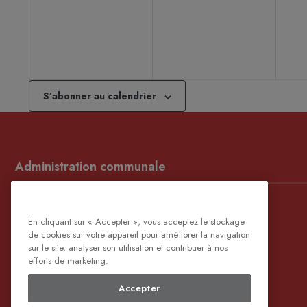
évènement,
évènement,
év
S’abonner au calendrier
Administration communale
Place de Bernissart, 1 / Rue du Fraity, 76
En cliquant sur « Accepter », vous acceptez le stockage
B-7320 BERNISSART
de cookies sur votre appareil pour améliorer la navigation
sur le site, analyser son utilisation et contribuer à nos
069/64.65.20
(Maison communale)
efforts de marketing.
069/59.00.60
(C.A.P.)
Accepter